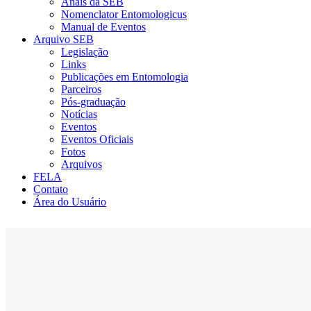
Anais da SEB
Nomenclator Entomologicus
Manual de Eventos
Arquivo SEB
Legislação
Links
Publicações em Entomologia
Parceiros
Pós-graduação
Notícias
Eventos
Eventos Oficiais
Fotos
Arquivos
FELA
Contato
Área do Usuário