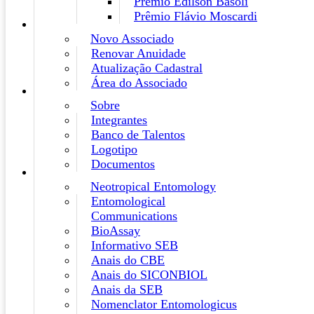
Prêmio Edilson Basoli
Prêmio Flávio Moscardi
Novo Associado
Renovar Anuidade
Atualização Cadastral
Área do Associado
Sobre
Integrantes
Banco de Talentos
Logotipo
Documentos
Neotropical Entomology
Entomological
Communications
BioAssay
Informativo SEB
Anais do CBE
Anais do SICONBIOL
Anais da SEB
Nomenclator Entomologicus