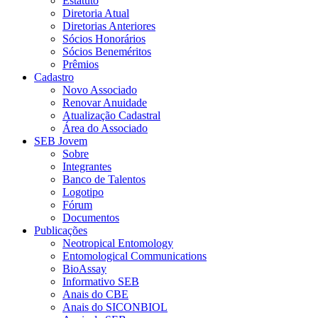
Estatuto
Diretoria Atual
Diretorias Anteriores
Sócios Honorários
Sócios Beneméritos
Prêmios
Cadastro
Novo Associado
Renovar Anuidade
Atualização Cadastral
Área do Associado
SEB Jovem
Sobre
Integrantes
Banco de Talentos
Logotipo
Fórum
Documentos
Publicações
Neotropical Entomology
Entomological Communications
BioAssay
Informativo SEB
Anais do CBE
Anais do SICONBIOL