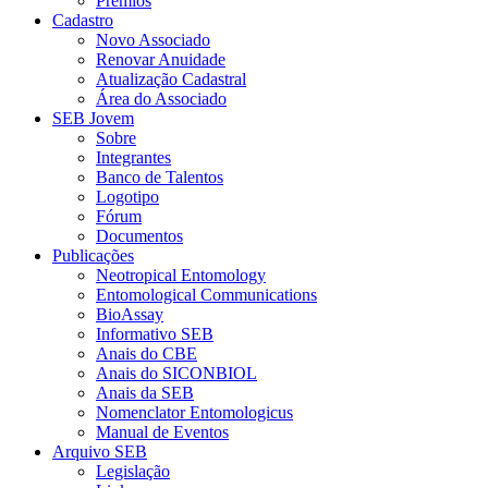
Prêmios
Cadastro
Novo Associado
Renovar Anuidade
Atualização Cadastral
Área do Associado
SEB Jovem
Sobre
Integrantes
Banco de Talentos
Logotipo
Fórum
Documentos
Publicações
Neotropical Entomology
Entomological Communications
BioAssay
Informativo SEB
Anais do CBE
Anais do SICONBIOL
Anais da SEB
Nomenclator Entomologicus
Manual de Eventos
Arquivo SEB
Legislação