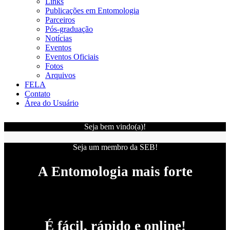
Links
Publicações em Entomologia
Parceiros
Pós-graduação
Notícias
Eventos
Eventos Oficiais
Fotos
Arquivos
FELA
Contato
Área do Usuário
Seja bem vindo(a)!
Seja um membro da SEB!
A Entomologia mais forte
É fácil, rápido e online!