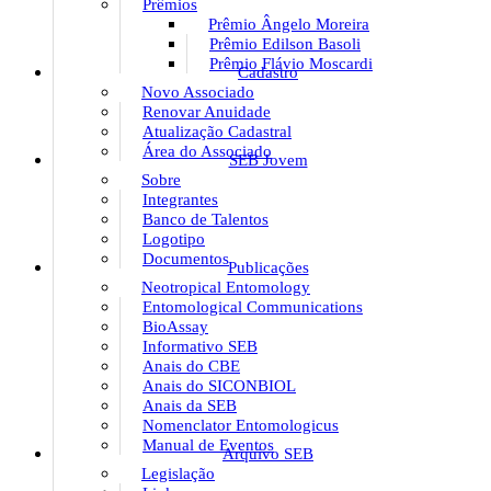
Prêmios
Prêmio Ângelo Moreira
Prêmio Edilson Basoli
Prêmio Flávio Moscardi
Cadastro
Novo Associado
Renovar Anuidade
Atualização Cadastral
Área do Associado
SEB Jovem
Sobre
Integrantes
Banco de Talentos
Logotipo
Documentos
Publicações
Neotropical Entomology
Entomological Communications
BioAssay
Informativo SEB
Anais do CBE
Anais do SICONBIOL
Anais da SEB
Nomenclator Entomologicus
Manual de Eventos
Arquivo SEB
Legislação