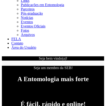
Links
Publicações em Entomologia
Parceiros
Pós-graduação
Notícias
Eventos
Eventos Oficiais
Fotos
Arquivos
FELA
Contato
Área do Usuário
Seja bem vindo(a)!
Seja um membro da SEB!
A Entomologia mais forte
É fácil, rápido e online!