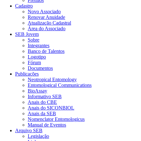
Prêmios
Cadastro
Novo Associado
Renovar Anuidade
Atualização Cadastral
Área do Associado
SEB Jovem
Sobre
Integrantes
Banco de Talentos
Logotipo
Fórum
Documentos
Publicações
Neotropical Entomology
Entomological Communications
BioAssay
Informativo SEB
Anais do CBE
Anais do SICONBIOL
Anais da SEB
Nomenclator Entomologicus
Manual de Eventos
Arquivo SEB
Legislação