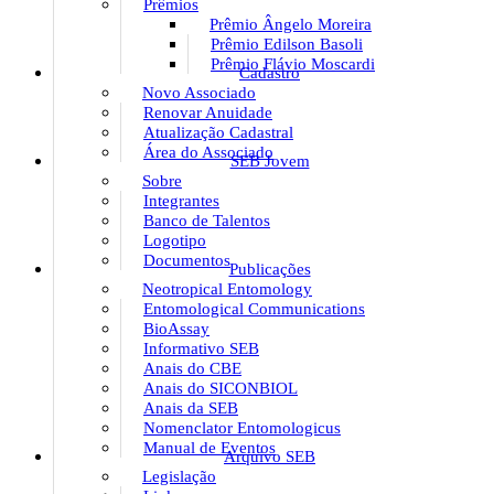
Prêmios
Prêmio Ângelo Moreira
Prêmio Edilson Basoli
Prêmio Flávio Moscardi
Cadastro
Novo Associado
Renovar Anuidade
Atualização Cadastral
Área do Associado
SEB Jovem
Sobre
Integrantes
Banco de Talentos
Logotipo
Documentos
Publicações
Neotropical Entomology
Entomological Communications
BioAssay
Informativo SEB
Anais do CBE
Anais do SICONBIOL
Anais da SEB
Nomenclator Entomologicus
Manual de Eventos
Arquivo SEB
Legislação