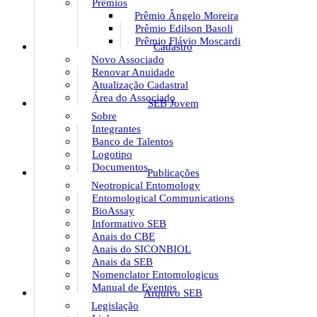
Prêmios
Prêmio Ângelo Moreira
Prêmio Edilson Basoli
Prêmio Flávio Moscardi
Cadastro
Novo Associado
Renovar Anuidade
Atualização Cadastral
Área do Associado
SEB Jovem
Sobre
Integrantes
Banco de Talentos
Logotipo
Documentos
Publicações
Neotropical Entomology
Entomological Communications
BioAssay
Informativo SEB
Anais do CBE
Anais do SICONBIOL
Anais da SEB
Nomenclator Entomologicus
Manual de Eventos
Arquivo SEB
Legislação