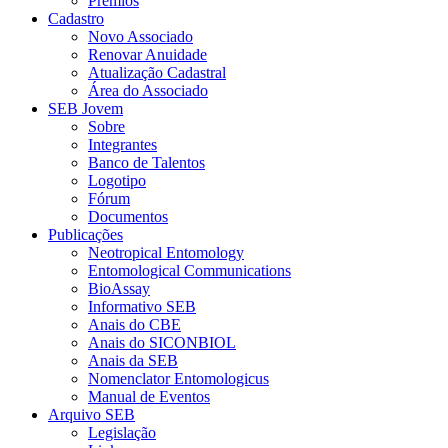
Prêmios
Cadastro
Novo Associado
Renovar Anuidade
Atualização Cadastral
Área do Associado
SEB Jovem
Sobre
Integrantes
Banco de Talentos
Logotipo
Fórum
Documentos
Publicações
Neotropical Entomology
Entomological Communications
BioAssay
Informativo SEB
Anais do CBE
Anais do SICONBIOL
Anais da SEB
Nomenclator Entomologicus
Manual de Eventos
Arquivo SEB
Legislação