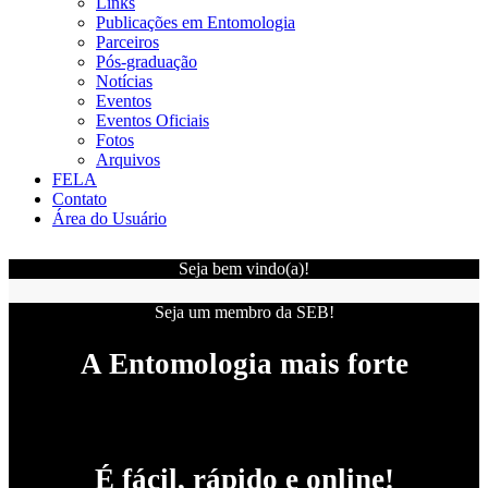
Links
Publicações em Entomologia
Parceiros
Pós-graduação
Notícias
Eventos
Eventos Oficiais
Fotos
Arquivos
FELA
Contato
Área do Usuário
Seja bem vindo(a)!
Seja um membro da SEB!
A Entomologia mais forte
É fácil, rápido e online!