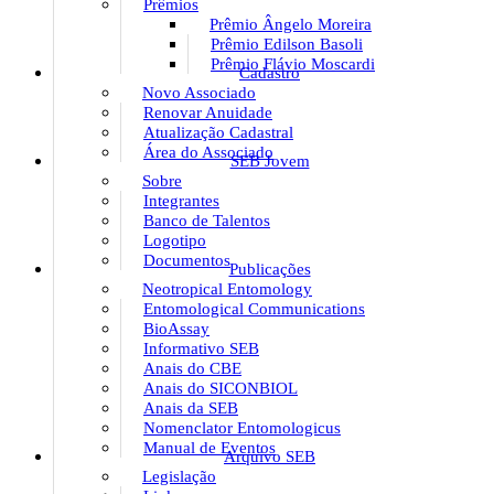
Prêmios
Prêmio Ângelo Moreira
Prêmio Edilson Basoli
Prêmio Flávio Moscardi
Cadastro
Novo Associado
Renovar Anuidade
Atualização Cadastral
Área do Associado
SEB Jovem
Sobre
Integrantes
Banco de Talentos
Logotipo
Documentos
Publicações
Neotropical Entomology
Entomological Communications
BioAssay
Informativo SEB
Anais do CBE
Anais do SICONBIOL
Anais da SEB
Nomenclator Entomologicus
Manual de Eventos
Arquivo SEB
Legislação