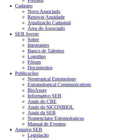
Prêmios
Cadastro
Novo Associado
Renovar Anuidade
Atualização Cadastral
Área do Associado
SEB Jovem
Sobre
Integrantes
Banco de Talentos
Logotipo
Fórum
Documentos
Publicações
Neotropical Entomology
Entomological Communications
BioAssay
Informativo SEB
Anais do CBE
Anais do SICONBIOL
Anais da SEB
Nomenclator Entomologicus
Manual de Eventos
Arquivo SEB
Legislação