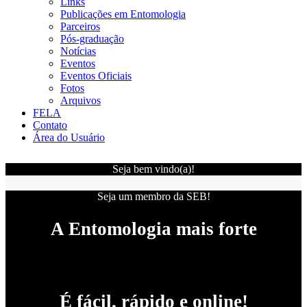
Links
Publicações em Entomologia
Parceiros
Pós-graduação
Notícias
Eventos
Eventos Oficiais
Fotos
Arquivos
FELA
Contato
Área do Usuário
Seja bem vindo(a)!
Seja um membro da SEB!
A Entomologia mais forte
É fácil, rápido e online!