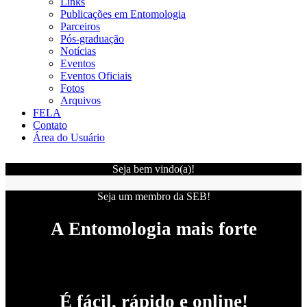
Links
Publicações em Entomologia
Parceiros
Pós-graduação
Notícias
Eventos
Eventos Oficiais
Fotos
Arquivos
FELA
Contato
Área do Usuário
Seja bem vindo(a)!
Seja um membro da SEB!
A Entomologia mais forte
É fácil, rápido e online!