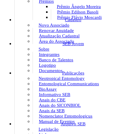
Prêmios
Prêmio Ângelo Moreira
Prêmio Edilson Basoli
Prêmio Flávio Moscardi
Cadastro
Novo Associado
Renovar Anuidade
Atualização Cadastral
Área do Associado
SEB Jovem
Sobre
Integrantes
Banco de Talentos
Logotipo
Documentos
Publicações
Neotropical Entomology
Entomological Communications
BioAssay
Informativo SEB
Anais do CBE
Anais do SICONBIOL
Anais da SEB
Nomenclator Entomologicus
Manual de Eventos
Arquivo SEB
Legislação