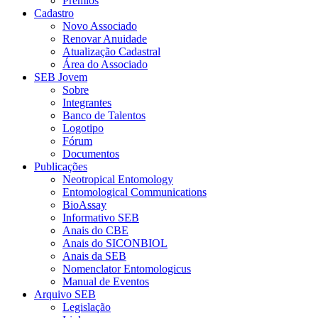
Prêmios
Cadastro
Novo Associado
Renovar Anuidade
Atualização Cadastral
Área do Associado
SEB Jovem
Sobre
Integrantes
Banco de Talentos
Logotipo
Fórum
Documentos
Publicações
Neotropical Entomology
Entomological Communications
BioAssay
Informativo SEB
Anais do CBE
Anais do SICONBIOL
Anais da SEB
Nomenclator Entomologicus
Manual de Eventos
Arquivo SEB
Legislação