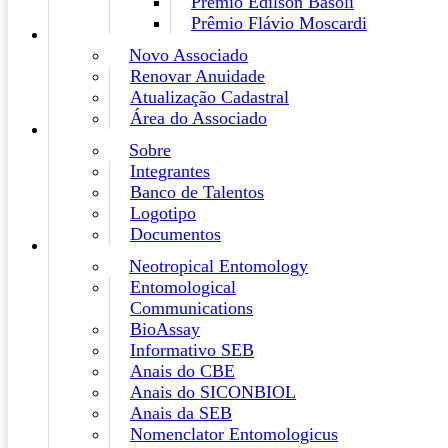
Prêmio Edilson Basoli
Prêmio Flávio Moscardi
Novo Associado
Renovar Anuidade
Atualização Cadastral
Área do Associado
Sobre
Integrantes
Banco de Talentos
Logotipo
Documentos
Neotropical Entomology
Entomological
Communications
BioAssay
Informativo SEB
Anais do CBE
Anais do SICONBIOL
Anais da SEB
Nomenclator Entomologicus