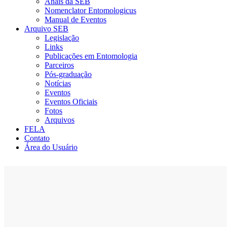
Anais da SEB
Nomenclator Entomologicus
Manual de Eventos
Arquivo SEB
Legislação
Links
Publicações em Entomologia
Parceiros
Pós-graduação
Notícias
Eventos
Eventos Oficiais
Fotos
Arquivos
FELA
Contato
Área do Usuário