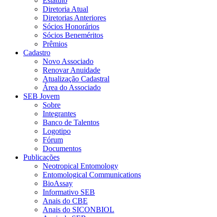
Estatuto
Diretoria Atual
Diretorias Anteriores
Sócios Honorários
Sócios Beneméritos
Prêmios
Cadastro
Novo Associado
Renovar Anuidade
Atualização Cadastral
Área do Associado
SEB Jovem
Sobre
Integrantes
Banco de Talentos
Logotipo
Fórum
Documentos
Publicações
Neotropical Entomology
Entomological Communications
BioAssay
Informativo SEB
Anais do CBE
Anais do SICONBIOL