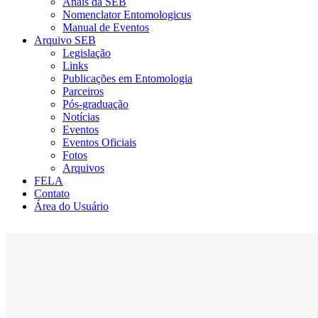
Anais da SEB
Nomenclator Entomologicus
Manual de Eventos
Arquivo SEB
Legislação
Links
Publicações em Entomologia
Parceiros
Pós-graduação
Notícias
Eventos
Eventos Oficiais
Fotos
Arquivos
FELA
Contato
Área do Usuário