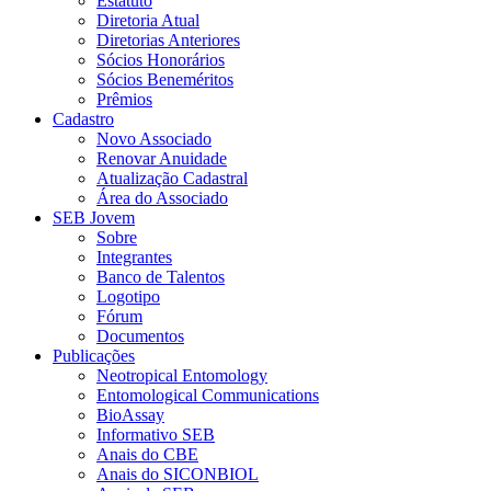
Estatuto
Diretoria Atual
Diretorias Anteriores
Sócios Honorários
Sócios Beneméritos
Prêmios
Cadastro
Novo Associado
Renovar Anuidade
Atualização Cadastral
Área do Associado
SEB Jovem
Sobre
Integrantes
Banco de Talentos
Logotipo
Fórum
Documentos
Publicações
Neotropical Entomology
Entomological Communications
BioAssay
Informativo SEB
Anais do CBE
Anais do SICONBIOL