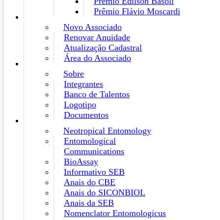
Prêmio Edilson Basoli
Prêmio Flávio Moscardi
Novo Associado
Renovar Anuidade
Atualização Cadastral
Área do Associado
Sobre
Integrantes
Banco de Talentos
Logotipo
Documentos
Neotropical Entomology
Entomological
Communications
BioAssay
Informativo SEB
Anais do CBE
Anais do SICONBIOL
Anais da SEB
Nomenclator Entomologicus