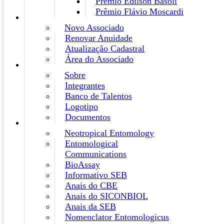
Prêmio Edilson Basoli
Prêmio Flávio Moscardi
Novo Associado
Renovar Anuidade
Atualização Cadastral
Área do Associado
Sobre
Integrantes
Banco de Talentos
Logotipo
Documentos
Neotropical Entomology
Entomological
Communications
BioAssay
Informativo SEB
Anais do CBE
Anais do SICONBIOL
Anais da SEB
Nomenclator Entomologicus