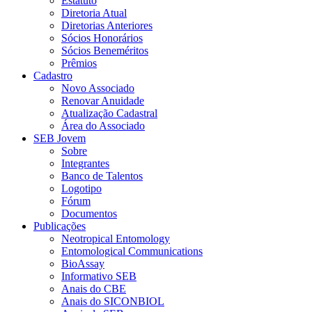
Estatuto
Diretoria Atual
Diretorias Anteriores
Sócios Honorários
Sócios Beneméritos
Prêmios
Cadastro
Novo Associado
Renovar Anuidade
Atualização Cadastral
Área do Associado
SEB Jovem
Sobre
Integrantes
Banco de Talentos
Logotipo
Fórum
Documentos
Publicações
Neotropical Entomology
Entomological Communications
BioAssay
Informativo SEB
Anais do CBE
Anais do SICONBIOL