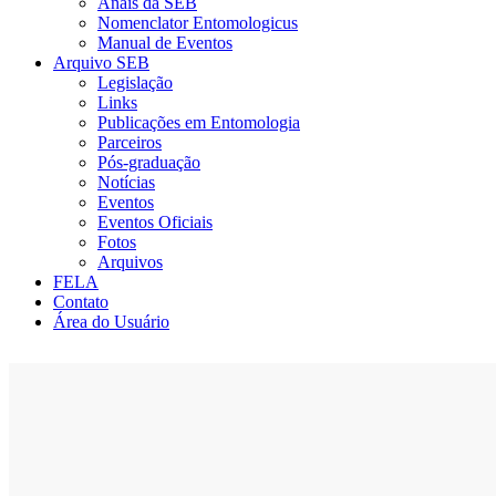
Anais da SEB
Nomenclator Entomologicus
Manual de Eventos
Arquivo SEB
Legislação
Links
Publicações em Entomologia
Parceiros
Pós-graduação
Notícias
Eventos
Eventos Oficiais
Fotos
Arquivos
FELA
Contato
Área do Usuário