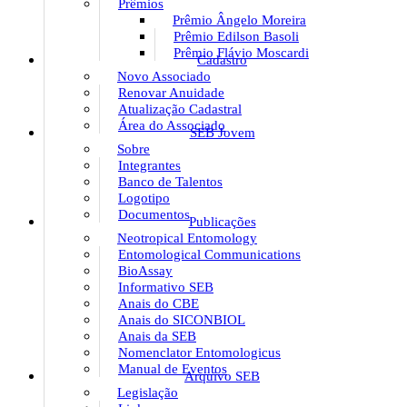
Prêmios
Prêmio Ângelo Moreira
Prêmio Edilson Basoli
Prêmio Flávio Moscardi
Cadastro
Novo Associado
Renovar Anuidade
Atualização Cadastral
Área do Associado
SEB Jovem
Sobre
Integrantes
Banco de Talentos
Logotipo
Documentos
Publicações
Neotropical Entomology
Entomological Communications
BioAssay
Informativo SEB
Anais do CBE
Anais do SICONBIOL
Anais da SEB
Nomenclator Entomologicus
Manual de Eventos
Arquivo SEB
Legislação