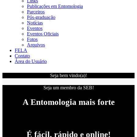
Links
Publicações em Entomologia
Parceiros
Pós-graduação
Notícias
Eventos
Eventos Oficiais
Fotos
Arquivos
FELA
Contato
Área do Usuário
Seja bem vindo(a)!
Seja um membro da SEB!
A Entomologia mais forte
É fácil, rápido e online!