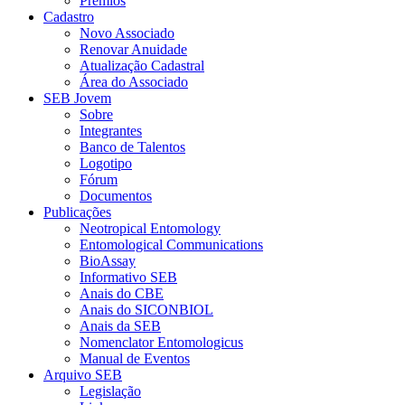
Prêmios
Cadastro
Novo Associado
Renovar Anuidade
Atualização Cadastral
Área do Associado
SEB Jovem
Sobre
Integrantes
Banco de Talentos
Logotipo
Fórum
Documentos
Publicações
Neotropical Entomology
Entomological Communications
BioAssay
Informativo SEB
Anais do CBE
Anais do SICONBIOL
Anais da SEB
Nomenclator Entomologicus
Manual de Eventos
Arquivo SEB
Legislação