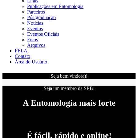
Links
Publicações em Entomologia
Parceiros
Pós-graduação
Notícias
Eventos
Eventos Oficiais
Fotos
Arquivos
FELA
Contato
Área do Usuário
Seja bem vindo(a)!
Seja um membro da SEB!
A Entomologia mais forte
É fácil, rápido e online!