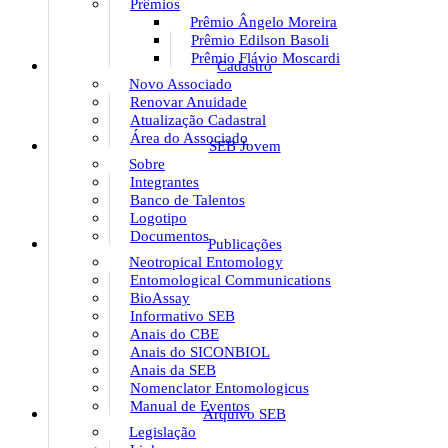
Prêmios
Prêmio Ângelo Moreira
Prêmio Edilson Basoli
Prêmio Flávio Moscardi
Cadastro
Novo Associado
Renovar Anuidade
Atualização Cadastral
Área do Associado
SEB Jovem
Sobre
Integrantes
Banco de Talentos
Logotipo
Documentos
Publicações
Neotropical Entomology
Entomological Communications
BioAssay
Informativo SEB
Anais do CBE
Anais do SICONBIOL
Anais da SEB
Nomenclator Entomologicus
Manual de Eventos
Arquivo SEB
Legislação