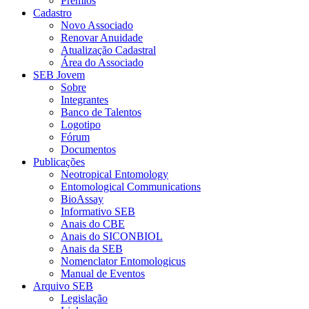
Prêmios
Cadastro
Novo Associado
Renovar Anuidade
Atualização Cadastral
Área do Associado
SEB Jovem
Sobre
Integrantes
Banco de Talentos
Logotipo
Fórum
Documentos
Publicações
Neotropical Entomology
Entomological Communications
BioAssay
Informativo SEB
Anais do CBE
Anais do SICONBIOL
Anais da SEB
Nomenclator Entomologicus
Manual de Eventos
Arquivo SEB
Legislação