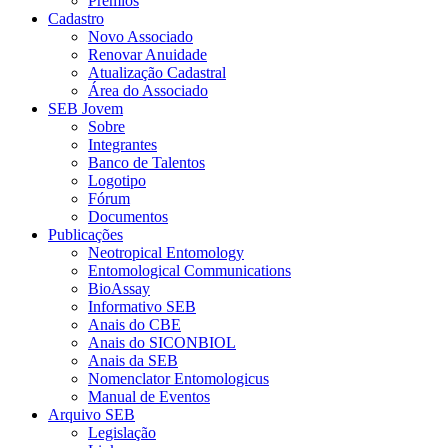
Prêmios
Cadastro
Novo Associado
Renovar Anuidade
Atualização Cadastral
Área do Associado
SEB Jovem
Sobre
Integrantes
Banco de Talentos
Logotipo
Fórum
Documentos
Publicações
Neotropical Entomology
Entomological Communications
BioAssay
Informativo SEB
Anais do CBE
Anais do SICONBIOL
Anais da SEB
Nomenclator Entomologicus
Manual de Eventos
Arquivo SEB
Legislação