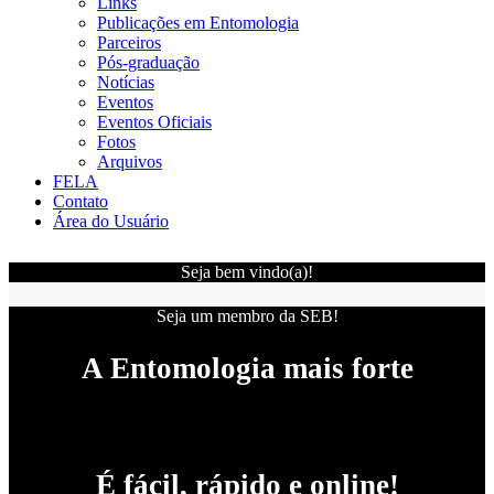
Links
Publicações em Entomologia
Parceiros
Pós-graduação
Notícias
Eventos
Eventos Oficiais
Fotos
Arquivos
FELA
Contato
Área do Usuário
Seja bem vindo(a)!
Seja um membro da SEB!
A Entomologia mais forte
É fácil, rápido e online!