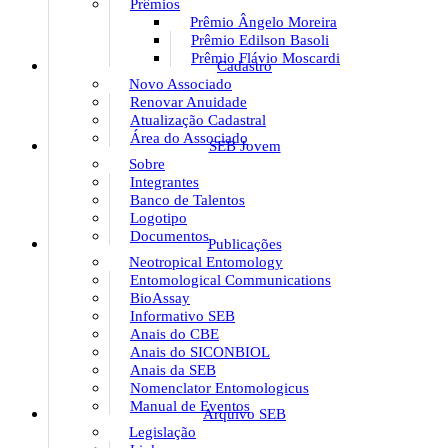
Prêmios
Prêmio Ângelo Moreira
Prêmio Edilson Basoli
Prêmio Flávio Moscardi
Cadastro
Novo Associado
Renovar Anuidade
Atualização Cadastral
Área do Associado
SEB Jovem
Sobre
Integrantes
Banco de Talentos
Logotipo
Documentos
Publicações
Neotropical Entomology
Entomological Communications
BioAssay
Informativo SEB
Anais do CBE
Anais do SICONBIOL
Anais da SEB
Nomenclator Entomologicus
Manual de Eventos
Arquivo SEB
Legislação