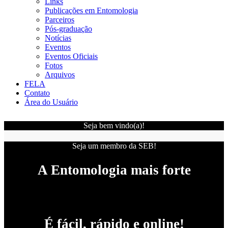
Links
Publicações em Entomologia
Parceiros
Pós-graduação
Notícias
Eventos
Eventos Oficiais
Fotos
Arquivos
FELA
Contato
Área do Usuário
Seja bem vindo(a)!
Seja um membro da SEB!
A Entomologia mais forte
É fácil, rápido e online!