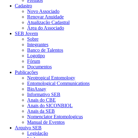
Prêmios
Cadastro
Novo Associado
Renovar Anuidade
Atualização Cadastral
Área do Associado
SEB Jovem
Sobre
Integrantes
Banco de Talentos
Logotipo
Fórum
Documentos
Publicações
Neotropical Entomology
Entomological Communications
BioAssay
Informativo SEB
Anais do CBE
Anais do SICONBIOL
Anais da SEB
Nomenclator Entomologicus
Manual de Eventos
Arquivo SEB
Legislação