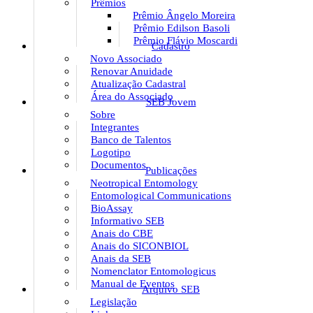
Prêmios
Prêmio Ângelo Moreira
Prêmio Edilson Basoli
Prêmio Flávio Moscardi
Cadastro
Novo Associado
Renovar Anuidade
Atualização Cadastral
Área do Associado
SEB Jovem
Sobre
Integrantes
Banco de Talentos
Logotipo
Documentos
Publicações
Neotropical Entomology
Entomological Communications
BioAssay
Informativo SEB
Anais do CBE
Anais do SICONBIOL
Anais da SEB
Nomenclator Entomologicus
Manual de Eventos
Arquivo SEB
Legislação