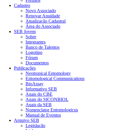
Prêmios
Cadastro
Novo Associado
Renovar Anuidade
Atualização Cadastral
Área do Associado
SEB Jovem
Sobre
Integrantes
Banco de Talentos
Logotipo
Fórum
Documentos
Publicações
Neotropical Entomology
Entomological Communications
BioAssay
Informativo SEB
Anais do CBE
Anais do SICONBIOL
Anais da SEB
Nomenclator Entomologicus
Manual de Eventos
Arquivo SEB
Legislação