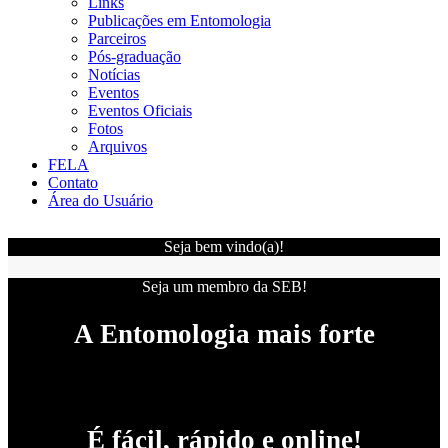
Links
Publicações em Entomologia
Parceiros
Pós-graduação
Notícias
Eventos
Eventos Oficiais
Fotos
Arquivos
FELA
Contato
Área do Usuário
Seja bem vindo(a)!
Seja um membro da SEB!
A Entomologia mais forte
É fácil, rápido e online!