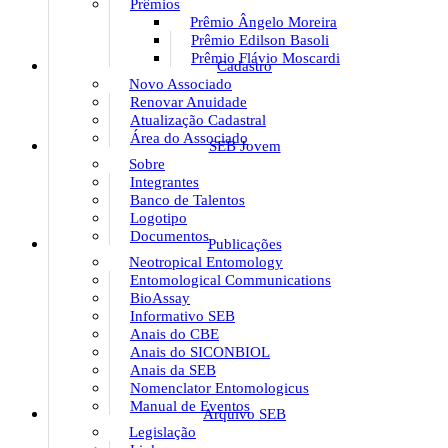
Prêmios
Prêmio Ângelo Moreira
Prêmio Edilson Basoli
Prêmio Flávio Moscardi
Cadastro
Novo Associado
Renovar Anuidade
Atualização Cadastral
Área do Associado
SEB Jovem
Sobre
Integrantes
Banco de Talentos
Logotipo
Documentos
Publicações
Neotropical Entomology
Entomological Communications
BioAssay
Informativo SEB
Anais do CBE
Anais do SICONBIOL
Anais da SEB
Nomenclator Entomologicus
Manual de Eventos
Arquivo SEB
Legislação