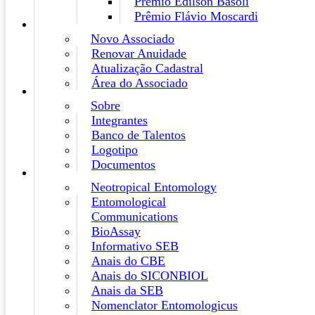
Prêmio Edilson Basoli
Prêmio Flávio Moscardi
Novo Associado
Renovar Anuidade
Atualização Cadastral
Área do Associado
Sobre
Integrantes
Banco de Talentos
Logotipo
Documentos
Neotropical Entomology
Entomological
Communications
BioAssay
Informativo SEB
Anais do CBE
Anais do SICONBIOL
Anais da SEB
Nomenclator Entomologicus