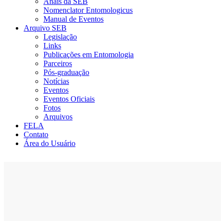
Anais da SEB
Nomenclator Entomologicus
Manual de Eventos
Arquivo SEB
Legislação
Links
Publicações em Entomologia
Parceiros
Pós-graduação
Notícias
Eventos
Eventos Oficiais
Fotos
Arquivos
FELA
Contato
Área do Usuário