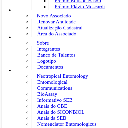
Prêmio Edilson Basoli
Prêmio Flávio Moscardi
Novo Associado
Renovar Anuidade
Atualização Cadastral
Área do Associado
Sobre
Integrantes
Banco de Talentos
Logotipo
Documentos
Neotropical Entomology
Entomological
Communications
BioAssay
Informativo SEB
Anais do CBE
Anais do SICONBIOL
Anais da SEB
Nomenclator Entomologicus