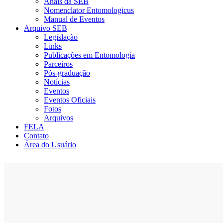
Anais da SEB
Nomenclator Entomologicus
Manual de Eventos
Arquivo SEB
Legislação
Links
Publicações em Entomologia
Parceiros
Pós-graduação
Notícias
Eventos
Eventos Oficiais
Fotos
Arquivos
FELA
Contato
Área do Usuário