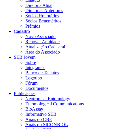
Estatuto
Diretoria Atual
Diretorias Anteriores
Sócios Honorários
Sócios Beneméritos
Prêmios
Cadastro
Novo Associado
Renovar Anuidade
Atualização Cadastral
Área do Associado
SEB Jovem
Sobre
Integrantes
Banco de Talentos
Logotipo
Fórum
Documentos
Publicações
Neotropical Entomology
Entomological Communications
BioAssay
Informativo SEB
Anais do CBE
Anais do SICONBIOL