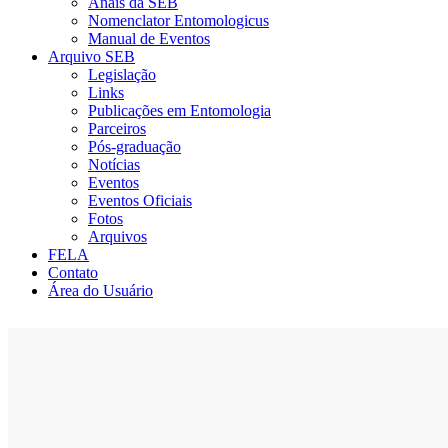
Anais da SEB
Nomenclator Entomologicus
Manual de Eventos
Arquivo SEB
Legislação
Links
Publicações em Entomologia
Parceiros
Pós-graduação
Notícias
Eventos
Eventos Oficiais
Fotos
Arquivos
FELA
Contato
Área do Usuário