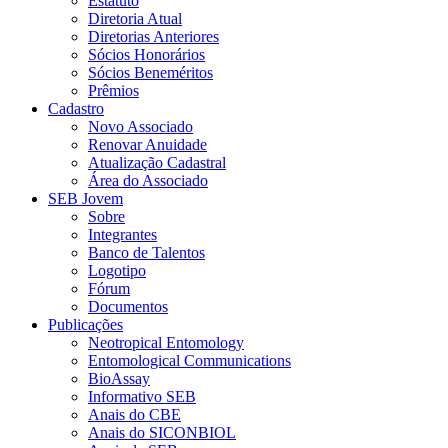
Estatuto
Diretoria Atual
Diretorias Anteriores
Sócios Honorários
Sócios Beneméritos
Prêmios
Cadastro
Novo Associado
Renovar Anuidade
Atualização Cadastral
Área do Associado
SEB Jovem
Sobre
Integrantes
Banco de Talentos
Logotipo
Fórum
Documentos
Publicações
Neotropical Entomology
Entomological Communications
BioAssay
Informativo SEB
Anais do CBE
Anais do SICONBIOL