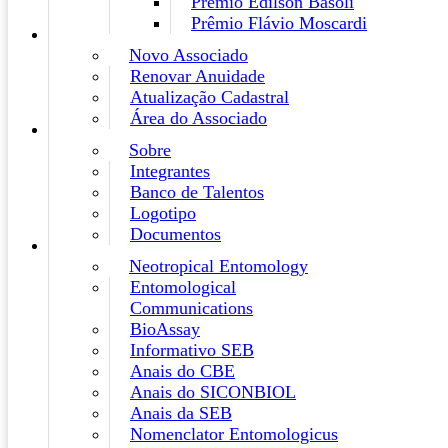
Prêmio Edilson Basoli
Prêmio Flávio Moscardi
Novo Associado
Renovar Anuidade
Atualização Cadastral
Área do Associado
Sobre
Integrantes
Banco de Talentos
Logotipo
Documentos
Neotropical Entomology
Entomological
Communications
BioAssay
Informativo SEB
Anais do CBE
Anais do SICONBIOL
Anais da SEB
Nomenclator Entomologicus