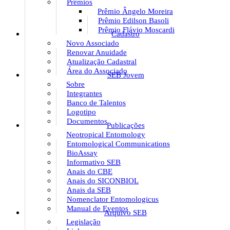
Prêmios
Prêmio Ângelo Moreira
Prêmio Edilson Basoli
Prêmio Flávio Moscardi
Cadastro
Novo Associado
Renovar Anuidade
Atualização Cadastral
Área do Associado
SEB Jovem
Sobre
Integrantes
Banco de Talentos
Logotipo
Documentos
Publicações
Neotropical Entomology
Entomological Communications
BioAssay
Informativo SEB
Anais do CBE
Anais do SICONBIOL
Anais da SEB
Nomenclator Entomologicus
Manual de Eventos
Arquivo SEB
Legislação