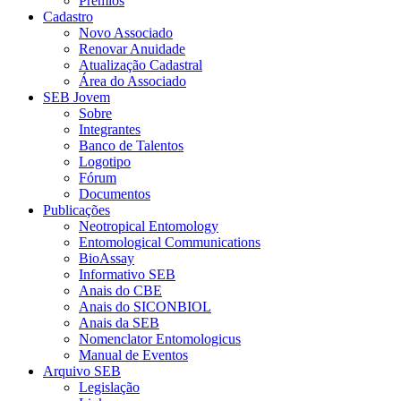
Prêmios
Cadastro
Novo Associado
Renovar Anuidade
Atualização Cadastral
Área do Associado
SEB Jovem
Sobre
Integrantes
Banco de Talentos
Logotipo
Fórum
Documentos
Publicações
Neotropical Entomology
Entomological Communications
BioAssay
Informativo SEB
Anais do CBE
Anais do SICONBIOL
Anais da SEB
Nomenclator Entomologicus
Manual de Eventos
Arquivo SEB
Legislação