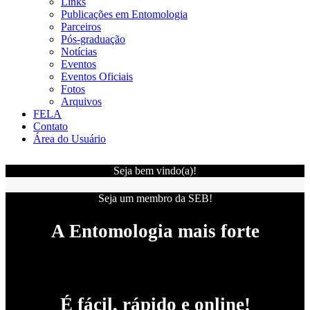
Links
Publicações em Entomologia
Parceiros
Pós-graduação
Notícias
Eventos
Eventos Oficiais
Fotos
Arquivos
FELA
Contato
Área do Usuário
Seja bem vindo(a)!
Seja um membro da SEB!
A Entomologia mais forte
É fácil, rápido e online!