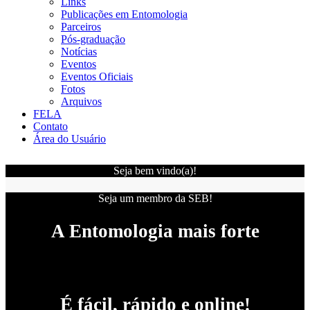
Links
Publicações em Entomologia
Parceiros
Pós-graduação
Notícias
Eventos
Eventos Oficiais
Fotos
Arquivos
FELA
Contato
Área do Usuário
Seja bem vindo(a)!
Seja um membro da SEB!
A Entomologia mais forte
É fácil, rápido e online!