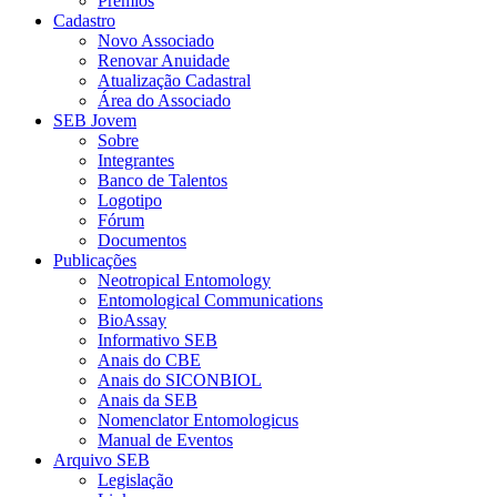
Prêmios
Cadastro
Novo Associado
Renovar Anuidade
Atualização Cadastral
Área do Associado
SEB Jovem
Sobre
Integrantes
Banco de Talentos
Logotipo
Fórum
Documentos
Publicações
Neotropical Entomology
Entomological Communications
BioAssay
Informativo SEB
Anais do CBE
Anais do SICONBIOL
Anais da SEB
Nomenclator Entomologicus
Manual de Eventos
Arquivo SEB
Legislação