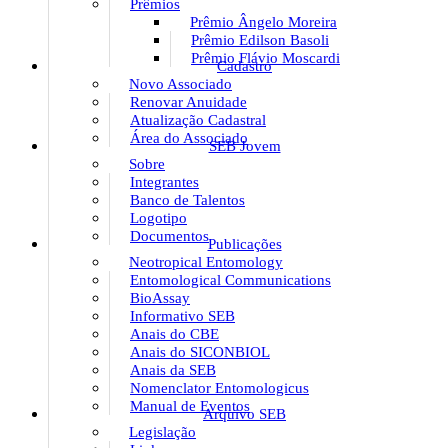
Prêmios
Prêmio Ângelo Moreira
Prêmio Edilson Basoli
Prêmio Flávio Moscardi
Cadastro
Novo Associado
Renovar Anuidade
Atualização Cadastral
Área do Associado
SEB Jovem
Sobre
Integrantes
Banco de Talentos
Logotipo
Documentos
Publicações
Neotropical Entomology
Entomological Communications
BioAssay
Informativo SEB
Anais do CBE
Anais do SICONBIOL
Anais da SEB
Nomenclator Entomologicus
Manual de Eventos
Arquivo SEB
Legislação