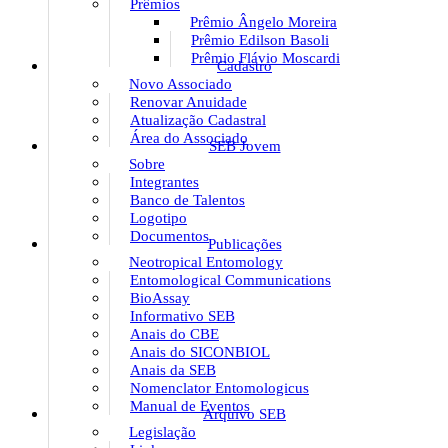
Prêmios
Prêmio Ângelo Moreira
Prêmio Edilson Basoli
Prêmio Flávio Moscardi
Cadastro
Novo Associado
Renovar Anuidade
Atualização Cadastral
Área do Associado
SEB Jovem
Sobre
Integrantes
Banco de Talentos
Logotipo
Documentos
Publicações
Neotropical Entomology
Entomological Communications
BioAssay
Informativo SEB
Anais do CBE
Anais do SICONBIOL
Anais da SEB
Nomenclator Entomologicus
Manual de Eventos
Arquivo SEB
Legislação