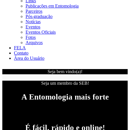
Links
Publicações em Entomologia
Parceiros
Pós-graduação
Notícias
Eventos
Eventos Oficiais
Fotos
Arquivos
FELA
Contato
Área do Usuário
Seja bem vindo(a)!
Seja um membro da SEB!
A Entomologia mais forte
É fácil, rápido e online!