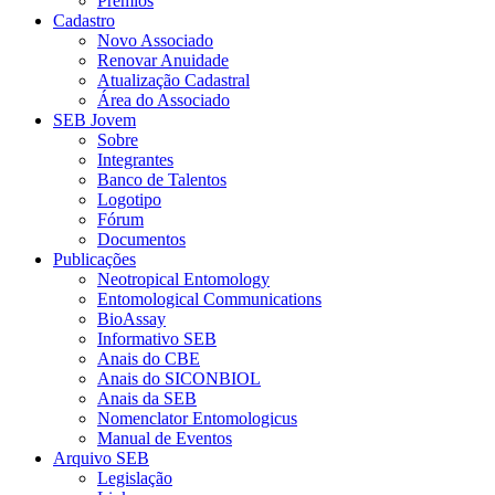
Prêmios
Cadastro
Novo Associado
Renovar Anuidade
Atualização Cadastral
Área do Associado
SEB Jovem
Sobre
Integrantes
Banco de Talentos
Logotipo
Fórum
Documentos
Publicações
Neotropical Entomology
Entomological Communications
BioAssay
Informativo SEB
Anais do CBE
Anais do SICONBIOL
Anais da SEB
Nomenclator Entomologicus
Manual de Eventos
Arquivo SEB
Legislação