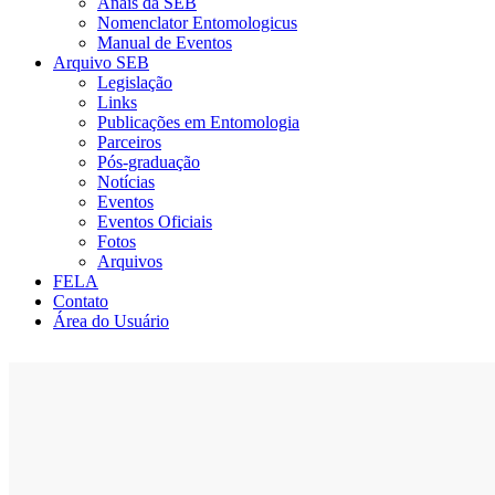
Anais da SEB
Nomenclator Entomologicus
Manual de Eventos
Arquivo SEB
Legislação
Links
Publicações em Entomologia
Parceiros
Pós-graduação
Notícias
Eventos
Eventos Oficiais
Fotos
Arquivos
FELA
Contato
Área do Usuário