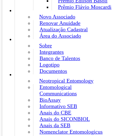
Prêmio Edilson Basoli
Prêmio Flávio Moscardi
Novo Associado
Renovar Anuidade
Atualização Cadastral
Área do Associado
Sobre
Integrantes
Banco de Talentos
Logotipo
Documentos
Neotropical Entomology
Entomological
Communications
BioAssay
Informativo SEB
Anais do CBE
Anais do SICONBIOL
Anais da SEB
Nomenclator Entomologicus