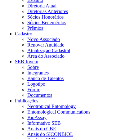
Estatuto
Diretoria Atual
Diretorias Anteriores
Sócios Honorários
Sócios Beneméritos
Prêmios
Cadastro
Novo Associado
Renovar Anuidade
Atualização Cadastral
Área do Associado
SEB Jovem
Sobre
Integrantes
Banco de Talentos
Logotipo
Fórum
Documentos
Publicações
Neotropical Entomology
Entomological Communications
BioAssay
Informativo SEB
Anais do CBE
Anais do SICONBIOL