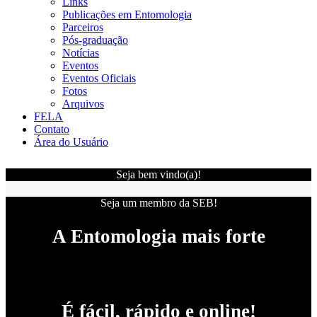
Links
Publicações em Entomologia
Parceiros
Pós-graduação
Notícias
Eventos
Eventos Oficiais
Fotos
Arquivos
FELA
Contato
Área do Usuário
Seja bem vindo(a)!
Seja um membro da SEB!
A Entomologia mais forte
É fácil, rápido e online!