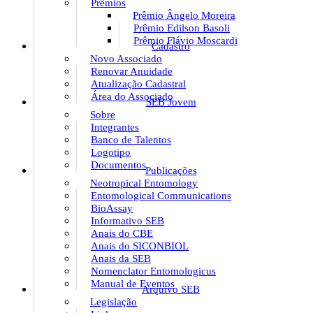
Prêmios
Prêmio Ângelo Moreira
Prêmio Edilson Basoli
Prêmio Flávio Moscardi
Cadastro
Novo Associado
Renovar Anuidade
Atualização Cadastral
Área do Associado
SEB Jovem
Sobre
Integrantes
Banco de Talentos
Logotipo
Documentos
Publicações
Neotropical Entomology
Entomological Communications
BioAssay
Informativo SEB
Anais do CBE
Anais do SICONBIOL
Anais da SEB
Nomenclator Entomologicus
Manual de Eventos
Arquivo SEB
Legislação