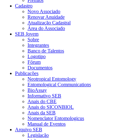
Prêmios
Cadastro
Novo Associado
Renovar Anuidade
Atualização Cadastral
Área do Associado
SEB Jovem
Sobre
Integrantes
Banco de Talentos
Logotipo
Fórum
Documentos
Publicações
Neotropical Entomology
Entomological Communications
BioAssay
Informativo SEB
Anais do CBE
Anais do SICONBIOL
Anais da SEB
Nomenclator Entomologicus
Manual de Eventos
Arquivo SEB
Legislação