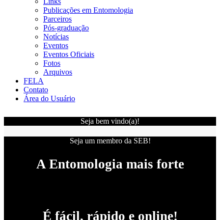
Links
Publicações em Entomologia
Parceiros
Pós-graduação
Notícias
Eventos
Eventos Oficiais
Fotos
Arquivos
FELA
Contato
Área do Usuário
Seja bem vindo(a)!
Seja um membro da SEB!
A Entomologia mais forte
É fácil, rápido e online!