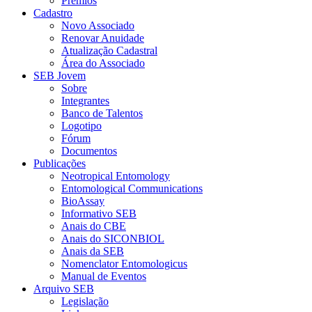
Prêmios
Cadastro
Novo Associado
Renovar Anuidade
Atualização Cadastral
Área do Associado
SEB Jovem
Sobre
Integrantes
Banco de Talentos
Logotipo
Fórum
Documentos
Publicações
Neotropical Entomology
Entomological Communications
BioAssay
Informativo SEB
Anais do CBE
Anais do SICONBIOL
Anais da SEB
Nomenclator Entomologicus
Manual de Eventos
Arquivo SEB
Legislação