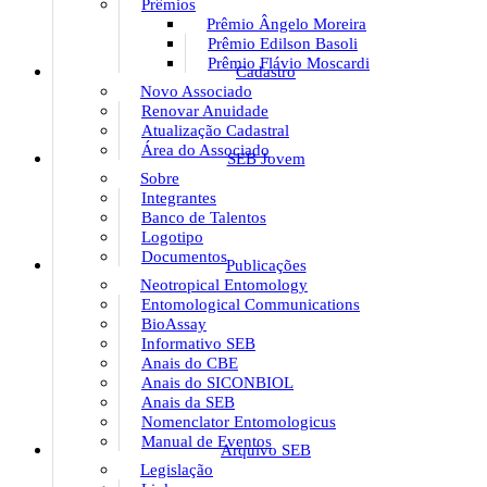
Prêmios
Prêmio Ângelo Moreira
Prêmio Edilson Basoli
Prêmio Flávio Moscardi
Cadastro
Novo Associado
Renovar Anuidade
Atualização Cadastral
Área do Associado
SEB Jovem
Sobre
Integrantes
Banco de Talentos
Logotipo
Documentos
Publicações
Neotropical Entomology
Entomological Communications
BioAssay
Informativo SEB
Anais do CBE
Anais do SICONBIOL
Anais da SEB
Nomenclator Entomologicus
Manual de Eventos
Arquivo SEB
Legislação