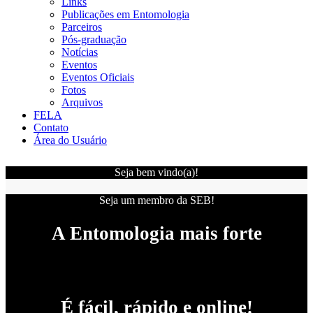
Links
Publicações em Entomologia
Parceiros
Pós-graduação
Notícias
Eventos
Eventos Oficiais
Fotos
Arquivos
FELA
Contato
Área do Usuário
Seja bem vindo(a)!
Seja um membro da SEB!
A Entomologia mais forte
É fácil, rápido e online!