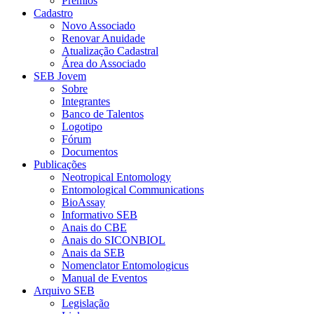
Prêmios
Cadastro
Novo Associado
Renovar Anuidade
Atualização Cadastral
Área do Associado
SEB Jovem
Sobre
Integrantes
Banco de Talentos
Logotipo
Fórum
Documentos
Publicações
Neotropical Entomology
Entomological Communications
BioAssay
Informativo SEB
Anais do CBE
Anais do SICONBIOL
Anais da SEB
Nomenclator Entomologicus
Manual de Eventos
Arquivo SEB
Legislação