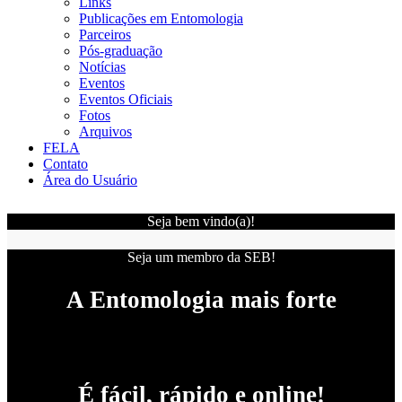
Links
Publicações em Entomologia
Parceiros
Pós-graduação
Notícias
Eventos
Eventos Oficiais
Fotos
Arquivos
FELA
Contato
Área do Usuário
Seja bem vindo(a)!
Seja um membro da SEB!
A Entomologia mais forte
É fácil, rápido e online!