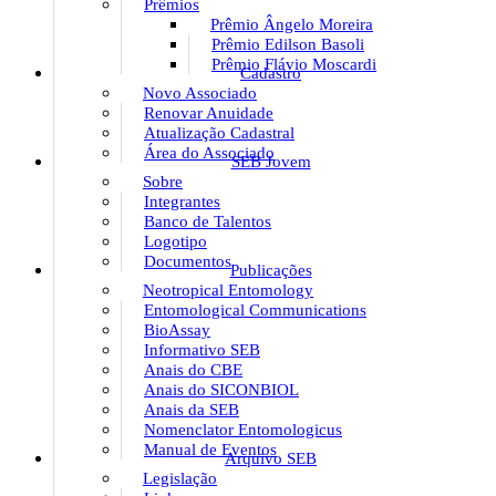
Prêmios
Prêmio Ângelo Moreira
Prêmio Edilson Basoli
Prêmio Flávio Moscardi
Cadastro
Novo Associado
Renovar Anuidade
Atualização Cadastral
Área do Associado
SEB Jovem
Sobre
Integrantes
Banco de Talentos
Logotipo
Documentos
Publicações
Neotropical Entomology
Entomological Communications
BioAssay
Informativo SEB
Anais do CBE
Anais do SICONBIOL
Anais da SEB
Nomenclator Entomologicus
Manual de Eventos
Arquivo SEB
Legislação