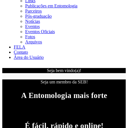
Links
Publicações em Entomologia
Parceiros
Pós-graduação
Notícias
Eventos
Eventos Oficiais
Fotos
Arquivos
FELA
Contato
Área do Usuário
Seja bem vindo(a)!
Seja um membro da SEB!
A Entomologia mais forte
É fácil, rápido e online!