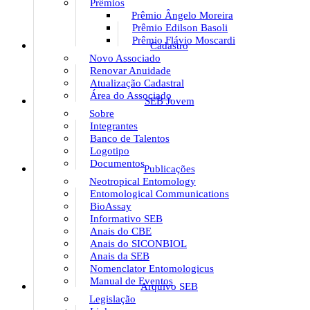
Prêmios
Prêmio Ângelo Moreira
Prêmio Edilson Basoli
Prêmio Flávio Moscardi
Cadastro
Novo Associado
Renovar Anuidade
Atualização Cadastral
Área do Associado
SEB Jovem
Sobre
Integrantes
Banco de Talentos
Logotipo
Documentos
Publicações
Neotropical Entomology
Entomological Communications
BioAssay
Informativo SEB
Anais do CBE
Anais do SICONBIOL
Anais da SEB
Nomenclator Entomologicus
Manual de Eventos
Arquivo SEB
Legislação