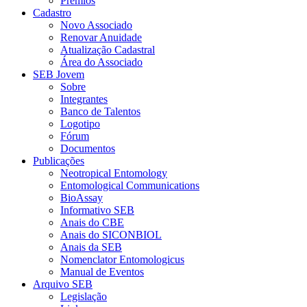
Prêmios
Cadastro
Novo Associado
Renovar Anuidade
Atualização Cadastral
Área do Associado
SEB Jovem
Sobre
Integrantes
Banco de Talentos
Logotipo
Fórum
Documentos
Publicações
Neotropical Entomology
Entomological Communications
BioAssay
Informativo SEB
Anais do CBE
Anais do SICONBIOL
Anais da SEB
Nomenclator Entomologicus
Manual de Eventos
Arquivo SEB
Legislação