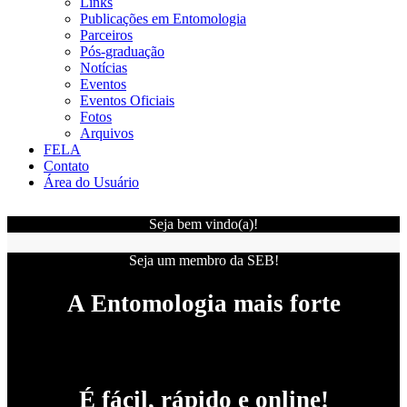
Links
Publicações em Entomologia
Parceiros
Pós-graduação
Notícias
Eventos
Eventos Oficiais
Fotos
Arquivos
FELA
Contato
Área do Usuário
Seja bem vindo(a)!
Seja um membro da SEB!
A Entomologia mais forte
É fácil, rápido e online!