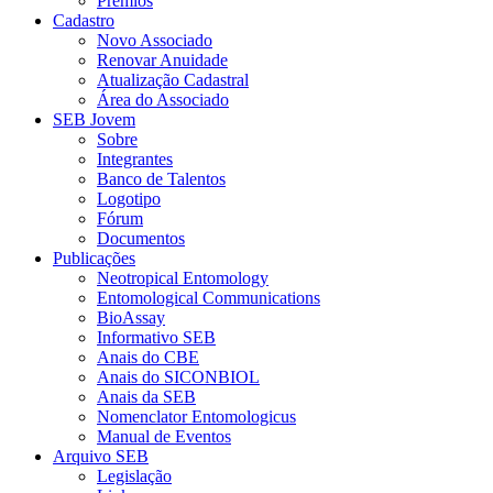
Prêmios
Cadastro
Novo Associado
Renovar Anuidade
Atualização Cadastral
Área do Associado
SEB Jovem
Sobre
Integrantes
Banco de Talentos
Logotipo
Fórum
Documentos
Publicações
Neotropical Entomology
Entomological Communications
BioAssay
Informativo SEB
Anais do CBE
Anais do SICONBIOL
Anais da SEB
Nomenclator Entomologicus
Manual de Eventos
Arquivo SEB
Legislação