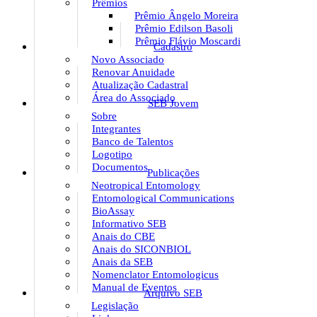
Prêmios
Prêmio Ângelo Moreira
Prêmio Edilson Basoli
Prêmio Flávio Moscardi
Cadastro
Novo Associado
Renovar Anuidade
Atualização Cadastral
Área do Associado
SEB Jovem
Sobre
Integrantes
Banco de Talentos
Logotipo
Documentos
Publicações
Neotropical Entomology
Entomological Communications
BioAssay
Informativo SEB
Anais do CBE
Anais do SICONBIOL
Anais da SEB
Nomenclator Entomologicus
Manual de Eventos
Arquivo SEB
Legislação