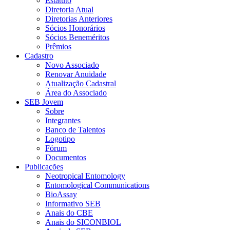
Estatuto
Diretoria Atual
Diretorias Anteriores
Sócios Honorários
Sócios Beneméritos
Prêmios
Cadastro
Novo Associado
Renovar Anuidade
Atualização Cadastral
Área do Associado
SEB Jovem
Sobre
Integrantes
Banco de Talentos
Logotipo
Fórum
Documentos
Publicações
Neotropical Entomology
Entomological Communications
BioAssay
Informativo SEB
Anais do CBE
Anais do SICONBIOL