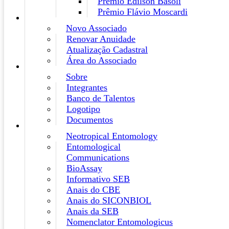
Prêmio Edilson Basoli
Prêmio Flávio Moscardi
Novo Associado
Renovar Anuidade
Atualização Cadastral
Área do Associado
Sobre
Integrantes
Banco de Talentos
Logotipo
Documentos
Neotropical Entomology
Entomological
Communications
BioAssay
Informativo SEB
Anais do CBE
Anais do SICONBIOL
Anais da SEB
Nomenclator Entomologicus