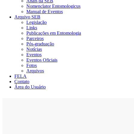
Anais da SEB
Nomenclator Entomologicus
Manual de Eventos
Arquivo SEB
Legislação
Links
Publicações em Entomologia
Parceiros
Pós-graduação
Notícias
Eventos
Eventos Oficiais
Fotos
Arquivos
FELA
Contato
Área do Usuário