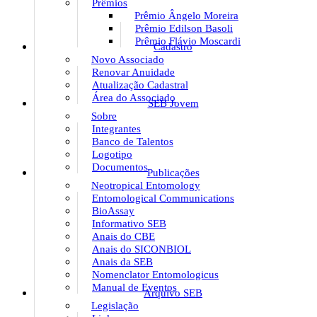
Prêmios
Prêmio Ângelo Moreira
Prêmio Edilson Basoli
Prêmio Flávio Moscardi
Cadastro
Novo Associado
Renovar Anuidade
Atualização Cadastral
Área do Associado
SEB Jovem
Sobre
Integrantes
Banco de Talentos
Logotipo
Documentos
Publicações
Neotropical Entomology
Entomological Communications
BioAssay
Informativo SEB
Anais do CBE
Anais do SICONBIOL
Anais da SEB
Nomenclator Entomologicus
Manual de Eventos
Arquivo SEB
Legislação