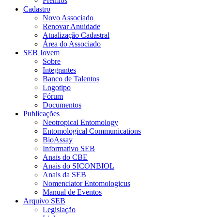
Prêmios
Cadastro
Novo Associado
Renovar Anuidade
Atualização Cadastral
Área do Associado
SEB Jovem
Sobre
Integrantes
Banco de Talentos
Logotipo
Fórum
Documentos
Publicações
Neotropical Entomology
Entomological Communications
BioAssay
Informativo SEB
Anais do CBE
Anais do SICONBIOL
Anais da SEB
Nomenclator Entomologicus
Manual de Eventos
Arquivo SEB
Legislação