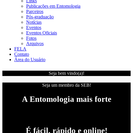
Links
Publicações em Entomologia
Parceiros
Pós-graduação
Notícias
Eventos
Eventos Oficiais
Fotos
Arquivos
FELA
Contato
Área do Usuário
Seja bem vindo(a)!
Seja um membro da SEB!
A Entomologia mais forte
É fácil, rápido e online!