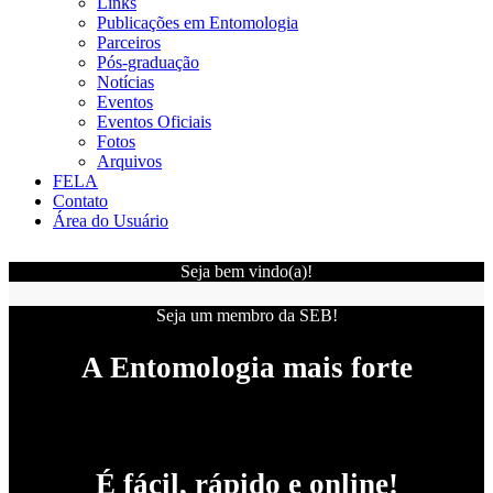
Links
Publicações em Entomologia
Parceiros
Pós-graduação
Notícias
Eventos
Eventos Oficiais
Fotos
Arquivos
FELA
Contato
Área do Usuário
Seja bem vindo(a)!
Seja um membro da SEB!
A Entomologia mais forte
É fácil, rápido e online!