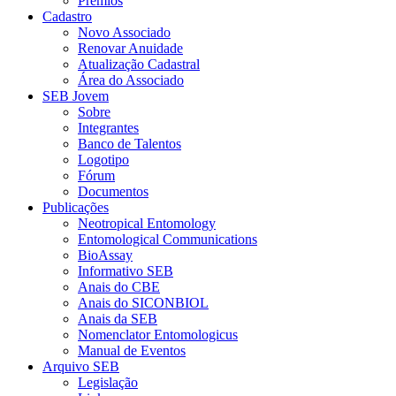
Prêmios
Cadastro
Novo Associado
Renovar Anuidade
Atualização Cadastral
Área do Associado
SEB Jovem
Sobre
Integrantes
Banco de Talentos
Logotipo
Fórum
Documentos
Publicações
Neotropical Entomology
Entomological Communications
BioAssay
Informativo SEB
Anais do CBE
Anais do SICONBIOL
Anais da SEB
Nomenclator Entomologicus
Manual de Eventos
Arquivo SEB
Legislação