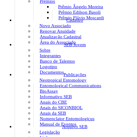
Prêmios
Prêmio Ângelo Moreira
Prêmio Edilson Basoli
Prêmio Flávio Moscardi
Cadastro
Novo Associado
Renovar Anuidade
Atualização Cadastral
Área do Associado
SEB Jovem
Sobre
Integrantes
Banco de Talentos
Logotipo
Documentos
Publicações
Neotropical Entomology
Entomological Communications
BioAssay
Informativo SEB
Anais do CBE
Anais do SICONBIOL
Anais da SEB
Nomenclator Entomologicus
Manual de Eventos
Arquivo SEB
Legislação