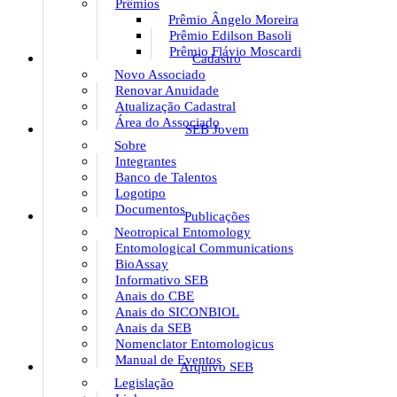
Prêmios
Prêmio Ângelo Moreira
Prêmio Edilson Basoli
Prêmio Flávio Moscardi
Cadastro
Novo Associado
Renovar Anuidade
Atualização Cadastral
Área do Associado
SEB Jovem
Sobre
Integrantes
Banco de Talentos
Logotipo
Documentos
Publicações
Neotropical Entomology
Entomological Communications
BioAssay
Informativo SEB
Anais do CBE
Anais do SICONBIOL
Anais da SEB
Nomenclator Entomologicus
Manual de Eventos
Arquivo SEB
Legislação