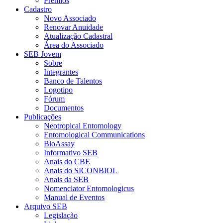
Prêmios
Cadastro
Novo Associado
Renovar Anuidade
Atualização Cadastral
Área do Associado
SEB Jovem
Sobre
Integrantes
Banco de Talentos
Logotipo
Fórum
Documentos
Publicações
Neotropical Entomology
Entomological Communications
BioAssay
Informativo SEB
Anais do CBE
Anais do SICONBIOL
Anais da SEB
Nomenclator Entomologicus
Manual de Eventos
Arquivo SEB
Legislação