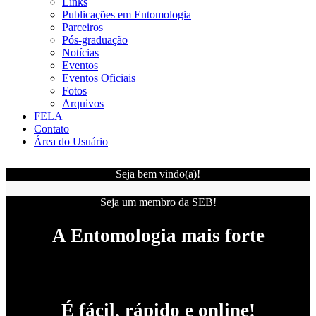
Links
Publicações em Entomologia
Parceiros
Pós-graduação
Notícias
Eventos
Eventos Oficiais
Fotos
Arquivos
FELA
Contato
Área do Usuário
Seja bem vindo(a)!
Seja um membro da SEB!
A Entomologia mais forte
É fácil, rápido e online!