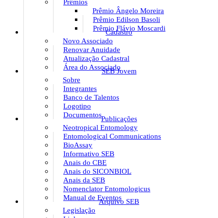
Prêmios
Prêmio Ângelo Moreira
Prêmio Edilson Basoli
Prêmio Flávio Moscardi
Cadastro
Novo Associado
Renovar Anuidade
Atualização Cadastral
Área do Associado
SEB Jovem
Sobre
Integrantes
Banco de Talentos
Logotipo
Documentos
Publicações
Neotropical Entomology
Entomological Communications
BioAssay
Informativo SEB
Anais do CBE
Anais do SICONBIOL
Anais da SEB
Nomenclator Entomologicus
Manual de Eventos
Arquivo SEB
Legislação