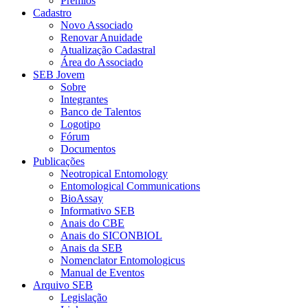
Prêmios
Cadastro
Novo Associado
Renovar Anuidade
Atualização Cadastral
Área do Associado
SEB Jovem
Sobre
Integrantes
Banco de Talentos
Logotipo
Fórum
Documentos
Publicações
Neotropical Entomology
Entomological Communications
BioAssay
Informativo SEB
Anais do CBE
Anais do SICONBIOL
Anais da SEB
Nomenclator Entomologicus
Manual de Eventos
Arquivo SEB
Legislação