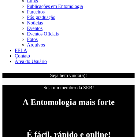
Links
Publicações em Entomologia
Parceiros
Pós-graduação
Notícias
Eventos
Eventos Oficiais
Fotos
Arquivos
FELA
Contato
Área do Usuário
Seja bem vindo(a)!
Seja um membro da SEB!
A Entomologia mais forte
É fácil, rápido e online!