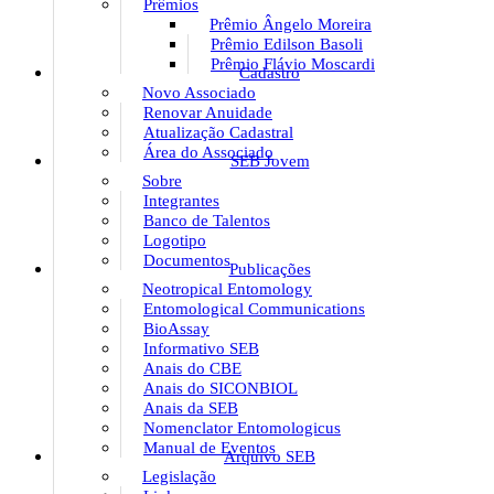
Prêmios
Prêmio Ângelo Moreira
Prêmio Edilson Basoli
Prêmio Flávio Moscardi
Cadastro
Novo Associado
Renovar Anuidade
Atualização Cadastral
Área do Associado
SEB Jovem
Sobre
Integrantes
Banco de Talentos
Logotipo
Documentos
Publicações
Neotropical Entomology
Entomological Communications
BioAssay
Informativo SEB
Anais do CBE
Anais do SICONBIOL
Anais da SEB
Nomenclator Entomologicus
Manual de Eventos
Arquivo SEB
Legislação