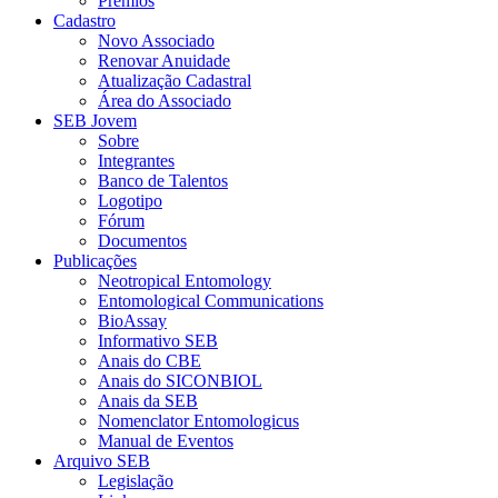
Prêmios
Cadastro
Novo Associado
Renovar Anuidade
Atualização Cadastral
Área do Associado
SEB Jovem
Sobre
Integrantes
Banco de Talentos
Logotipo
Fórum
Documentos
Publicações
Neotropical Entomology
Entomological Communications
BioAssay
Informativo SEB
Anais do CBE
Anais do SICONBIOL
Anais da SEB
Nomenclator Entomologicus
Manual de Eventos
Arquivo SEB
Legislação