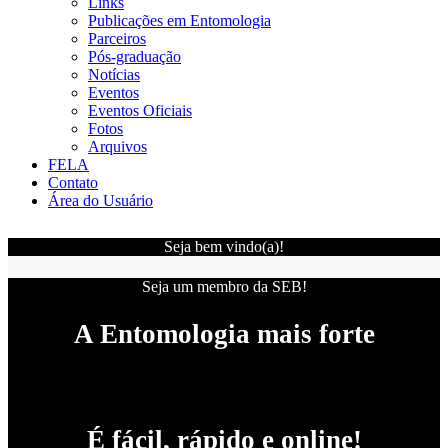
Links
Publicações em Entomologia
Parceiros
Pós-graduação
Notícias
Eventos
Eventos Oficiais
Fotos
Arquivos
FELA
Contato
Área do Usuário
Seja bem vindo(a)!
Seja um membro da SEB!
A Entomologia mais forte
É fácil, rápido e online!