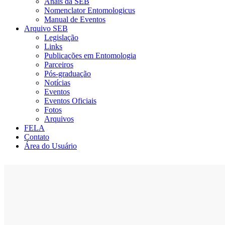
Anais da SEB
Nomenclator Entomologicus
Manual de Eventos
Arquivo SEB
Legislação
Links
Publicações em Entomologia
Parceiros
Pós-graduação
Notícias
Eventos
Eventos Oficiais
Fotos
Arquivos
FELA
Contato
Área do Usuário