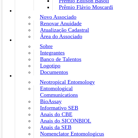
Prêmio Edilson Basoli
Prêmio Flávio Moscardi
Novo Associado
Renovar Anuidade
Atualização Cadastral
Área do Associado
Sobre
Integrantes
Banco de Talentos
Logotipo
Documentos
Neotropical Entomology
Entomological
Communications
BioAssay
Informativo SEB
Anais do CBE
Anais do SICONBIOL
Anais da SEB
Nomenclator Entomologicus