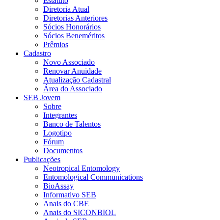
Estatuto
Diretoria Atual
Diretorias Anteriores
Sócios Honorários
Sócios Beneméritos
Prêmios
Cadastro
Novo Associado
Renovar Anuidade
Atualização Cadastral
Área do Associado
SEB Jovem
Sobre
Integrantes
Banco de Talentos
Logotipo
Fórum
Documentos
Publicações
Neotropical Entomology
Entomological Communications
BioAssay
Informativo SEB
Anais do CBE
Anais do SICONBIOL