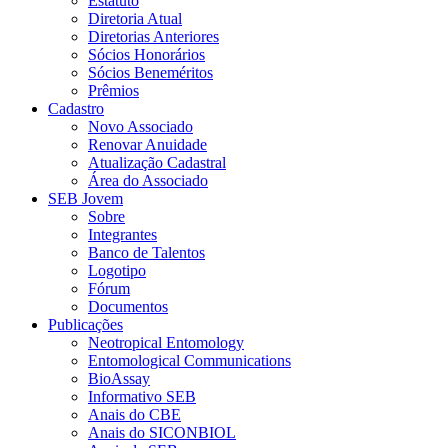
Estatuto
Diretoria Atual
Diretorias Anteriores
Sócios Honorários
Sócios Beneméritos
Prêmios
Cadastro
Novo Associado
Renovar Anuidade
Atualização Cadastral
Área do Associado
SEB Jovem
Sobre
Integrantes
Banco de Talentos
Logotipo
Fórum
Documentos
Publicações
Neotropical Entomology
Entomological Communications
BioAssay
Informativo SEB
Anais do CBE
Anais do SICONBIOL