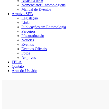
Anais da SEB
Nomenclator Entomologicus
Manual de Eventos
Arquivo SEB
Legislação
Links
Publicações em Entomologia
Parceiros
Pós-graduação
Notícias
Eventos
Eventos Oficiais
Fotos
Arquivos
FELA
Contato
Área do Usuário