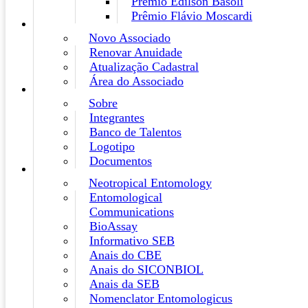
Prêmio Edilson Basoli
Prêmio Flávio Moscardi
Novo Associado
Renovar Anuidade
Atualização Cadastral
Área do Associado
Sobre
Integrantes
Banco de Talentos
Logotipo
Documentos
Neotropical Entomology
Entomological
Communications
BioAssay
Informativo SEB
Anais do CBE
Anais do SICONBIOL
Anais da SEB
Nomenclator Entomologicus