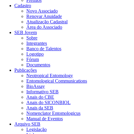
Prêmios
Cadastro
Novo Associado
Renovar Anuidade
Atualização Cadastral
Área do Associado
SEB Jovem
Sobre
Integrantes
Banco de Talentos
Logotipo
Fórum
Documentos
Publicações
Neotropical Entomology
Entomological Communications
BioAssay
Informativo SEB
Anais do CBE
Anais do SICONBIOL
Anais da SEB
Nomenclator Entomologicus
Manual de Eventos
Arquivo SEB
Legislação