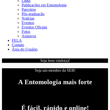
Links
Publicações em Entomologia
Parceiros
Pós-graduação
Notícias
Eventos
Eventos Oficiais
Fotos
Arquivos
FELA
Contato
Área do Usuário
Seja bem vindo(a)!
Seja um membro da SEB!
A Entomologia mais forte
É fácil, rápido e online!