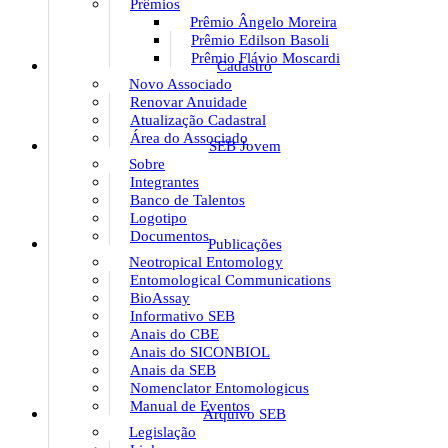
Prêmios
Prêmio Ângelo Moreira
Prêmio Edilson Basoli
Prêmio Flávio Moscardi
Cadastro
Novo Associado
Renovar Anuidade
Atualização Cadastral
Área do Associado
SEB Jovem
Sobre
Integrantes
Banco de Talentos
Logotipo
Documentos
Publicações
Neotropical Entomology
Entomological Communications
BioAssay
Informativo SEB
Anais do CBE
Anais do SICONBIOL
Anais da SEB
Nomenclator Entomologicus
Manual de Eventos
Arquivo SEB
Legislação