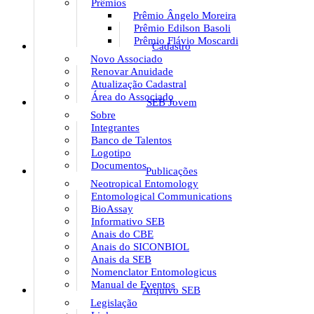
Prêmios
Prêmio Ângelo Moreira
Prêmio Edilson Basoli
Prêmio Flávio Moscardi
Cadastro
Novo Associado
Renovar Anuidade
Atualização Cadastral
Área do Associado
SEB Jovem
Sobre
Integrantes
Banco de Talentos
Logotipo
Documentos
Publicações
Neotropical Entomology
Entomological Communications
BioAssay
Informativo SEB
Anais do CBE
Anais do SICONBIOL
Anais da SEB
Nomenclator Entomologicus
Manual de Eventos
Arquivo SEB
Legislação