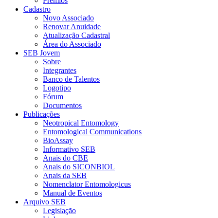
Prêmios
Cadastro
Novo Associado
Renovar Anuidade
Atualização Cadastral
Área do Associado
SEB Jovem
Sobre
Integrantes
Banco de Talentos
Logotipo
Fórum
Documentos
Publicações
Neotropical Entomology
Entomological Communications
BioAssay
Informativo SEB
Anais do CBE
Anais do SICONBIOL
Anais da SEB
Nomenclator Entomologicus
Manual de Eventos
Arquivo SEB
Legislação