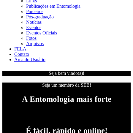
Links
Publicações em Entomologia
Parceiros
Pós-graduação
Notícias
Eventos
Eventos Oficiais
Fotos
Arquivos
FELA
Contato
Área do Usuário
Seja bem vindo(a)!
Seja um membro da SEB!
A Entomologia mais forte
É fácil, rápido e online!