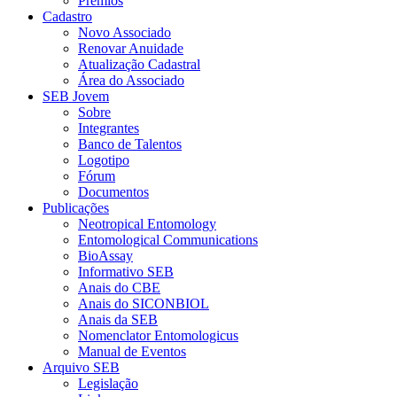
Prêmios
Cadastro
Novo Associado
Renovar Anuidade
Atualização Cadastral
Área do Associado
SEB Jovem
Sobre
Integrantes
Banco de Talentos
Logotipo
Fórum
Documentos
Publicações
Neotropical Entomology
Entomological Communications
BioAssay
Informativo SEB
Anais do CBE
Anais do SICONBIOL
Anais da SEB
Nomenclator Entomologicus
Manual de Eventos
Arquivo SEB
Legislação