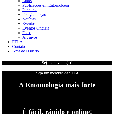
Links
Publicações em Entomologia
Parceiros
Pós-graduação
Notícias
Eventos
Eventos Oficiais
Fotos
Arquivos
FELA
Contato
Área do Usuário
Seja bem vindo(a)!
Seja um membro da SEB!
A Entomologia mais forte
É fácil, rápido e online!