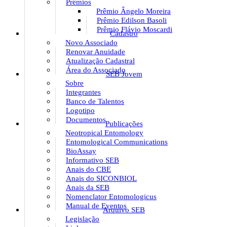
Prêmios
Prêmio Ângelo Moreira
Prêmio Edilson Basoli
Prêmio Flávio Moscardi
Cadastro
Novo Associado
Renovar Anuidade
Atualização Cadastral
Área do Associado
SEB Jovem
Sobre
Integrantes
Banco de Talentos
Logotipo
Documentos
Publicações
Neotropical Entomology
Entomological Communications
BioAssay
Informativo SEB
Anais do CBE
Anais do SICONBIOL
Anais da SEB
Nomenclator Entomologicus
Manual de Eventos
Arquivo SEB
Legislação