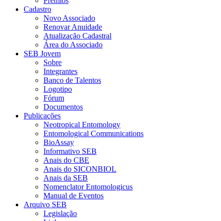
Prêmios
Cadastro
Novo Associado
Renovar Anuidade
Atualização Cadastral
Área do Associado
SEB Jovem
Sobre
Integrantes
Banco de Talentos
Logotipo
Fórum
Documentos
Publicações
Neotropical Entomology
Entomological Communications
BioAssay
Informativo SEB
Anais do CBE
Anais do SICONBIOL
Anais da SEB
Nomenclator Entomologicus
Manual de Eventos
Arquivo SEB
Legislação