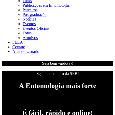
Links
Publicações em Entomologia
Parceiros
Pós-graduação
Notícias
Eventos
Eventos Oficiais
Fotos
Arquivos
FELA
Contato
Área do Usuário
Seja bem vindo(a)!
Seja um membro da SEB!
A Entomologia mais forte
É fácil, rápido e online!