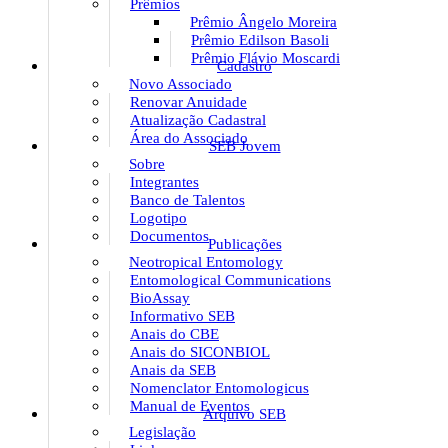
Prêmios
Prêmio Ângelo Moreira
Prêmio Edilson Basoli
Prêmio Flávio Moscardi
Cadastro
Novo Associado
Renovar Anuidade
Atualização Cadastral
Área do Associado
SEB Jovem
Sobre
Integrantes
Banco de Talentos
Logotipo
Documentos
Publicações
Neotropical Entomology
Entomological Communications
BioAssay
Informativo SEB
Anais do CBE
Anais do SICONBIOL
Anais da SEB
Nomenclator Entomologicus
Manual de Eventos
Arquivo SEB
Legislação