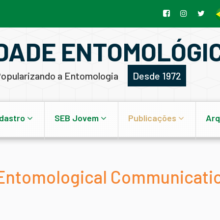
DADE ENTOMOLÓGIC
opularizando a Entomologia
Desde 1972
dastro
SEB Jovem
Publicações
Arq
Entomological Communicati